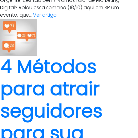
Oi gente, cês tão bem? Vamos falar de Marketing
Digital? Rolou essa semana (18/10) aqui em SP um
evento, que...
Ver artigo
4 Métodos
para atrair
seguidores
para sua