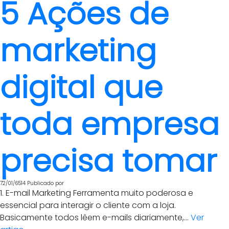
5 Ações de
marketing
digital que
toda empresa
precisa tomar
72/01/6514
Publicado por
1. E-mail Marketing Ferramenta muito poderosa e
essencial para interagir o cliente com a loja.
Basicamente todos lêem e-mails diariamente,...
Ver