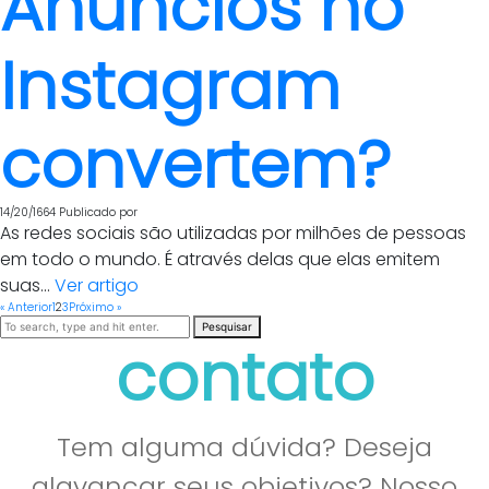
Anúncios no
Instagram
convertem?
14/20/1664
Publicado por
As redes sociais são utilizadas por milhões de pessoas
em todo o mundo. É através delas que elas emitem
suas...
Ver artigo
« Anterior
1
2
3
Próximo »
Pesquisar
contato
Tem alguma dúvida? Deseja
alavancar seus objetivos? Nosso