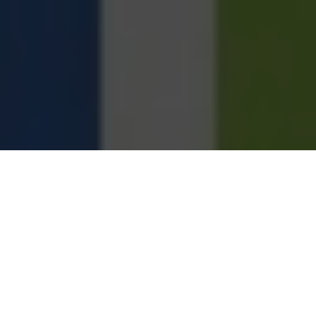
Se você possui alguma noção de marketing,
você deve entender que no marketing
tradicional, os anúncios em jornais ou revistas
são uma forma de promover a divulgação de
um negócio, seja ele referente a
produtos/serviços.
Na internet, ou melhor, no marketing digital, o