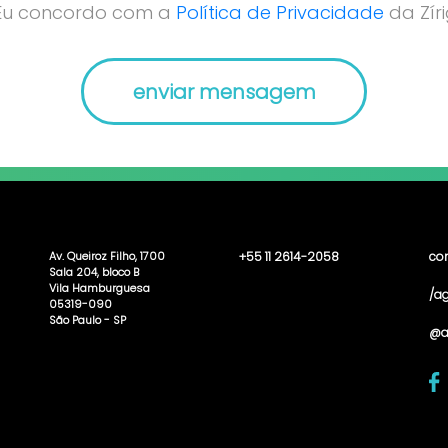
Eu concordo com a
Política de Privacidade
da Zíri
Av. Queiroz Filho, 1700
+55 11 2614-2058
co
Sala 204, bloco B
Vila Hamburguesa
/ag
05319-090
São Paulo - SP
@a