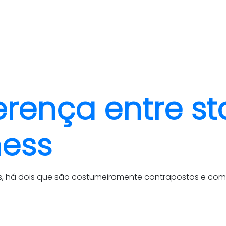
quem somos
cases
rença entre st
ness
s, há dois que são costumeiramente contrapostos e comp