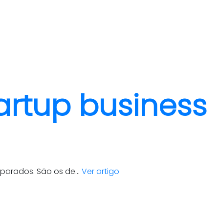
clientes
blog
contato
artup business
arados. São os de...
Ver artigo