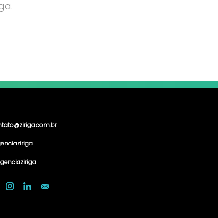
ga.
ntato@ziriga.com.br
enciaziriga
genciaziriga