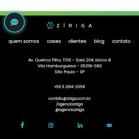
quem somos
cases
clientes
blog
contato
Av. Queiroz Filho, 1700 - Sala 204, bloco B
Vila Hamburguesa - 05319-090
São Paulo - SP
+55 11 2614-2058
contato@ziriga.com.br
/agenciaziriga
@agenciaziriga