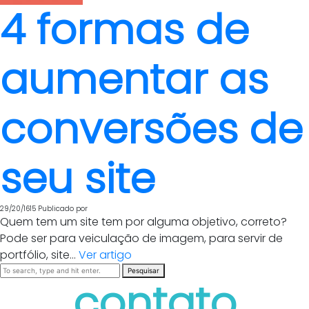
4 formas de
aumentar as
conversões de
seu site
29/20/1615
Publicado por
Quem tem um site tem por alguma objetivo, correto?
Pode ser para veiculação de imagem, para servir de
portfólio, site...
Ver artigo
Pesquisar
contato