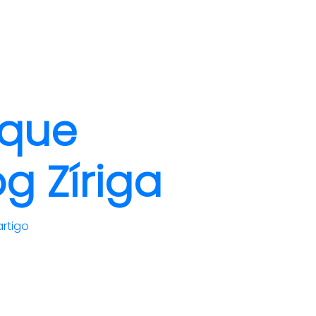
clientes
blog
contato
 que
g Zíriga
artigo