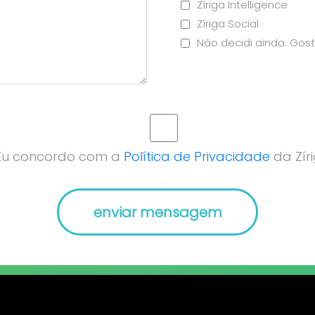
Zíriga Intelligence
Zíriga Social
Não decidi ainda. Gost
Eu concordo com a
Política de Privacidade
da Zíri