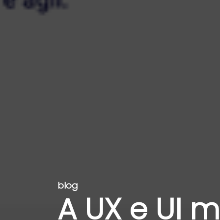
blog
A UX e UI 