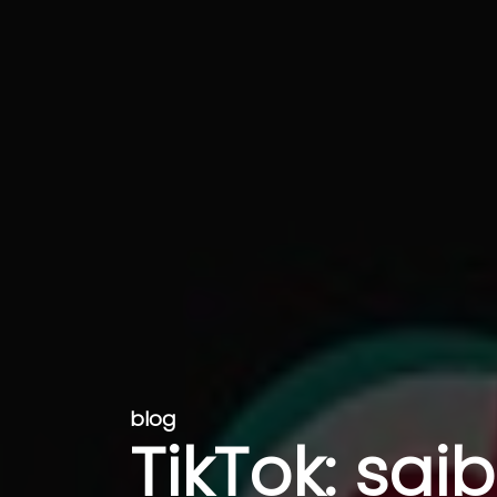
blog
TikTok: sai