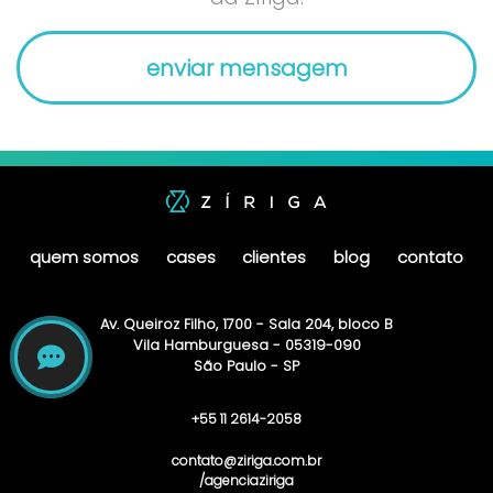
quem somos
cases
clientes
blog
contato
Av. Queiroz Filho, 1700 - Sala 204, bloco B
Vila Hamburguesa - 05319-090
São Paulo - SP
+55 11 2614-2058
contato@ziriga.com.br
/agenciaziriga