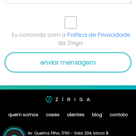
Eu concordo com a
Política de Privacidade
da Zíriga.
quem somos
cases
clientes
blog
contato
Av. Queiroz Filho, 1700 - Sala 204, bloco B