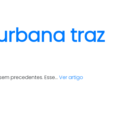
clientes
blog
contato
urbana traz
em precedentes. Esse...
Ver artigo