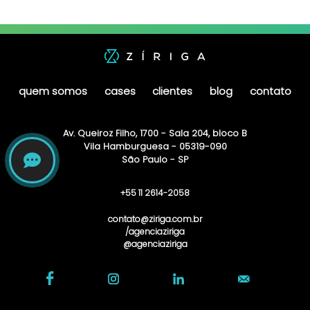
quem somos
cases
clientes
blog
contato
Av. Queiroz Filho, 1700 - Sala 204, bloco B
Vila Hamburguesa - 05319-090
São Paulo - SP
+55 11 2614-2058
contato@ziriga.com.br
/agenciaziriga
@agenciaziriga