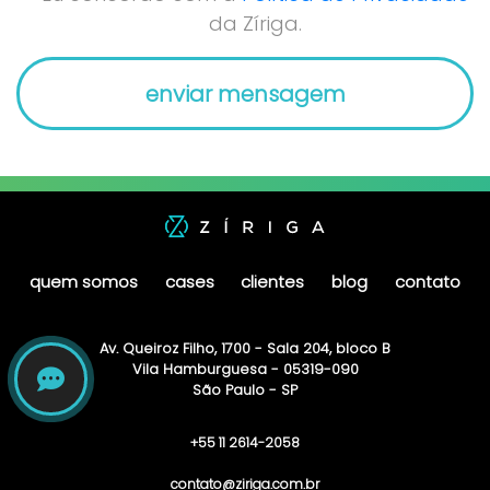
da Zíriga.
quem somos
cases
clientes
blog
contato
Av. Queiroz Filho, 1700 - Sala 204, bloco B
Vila Hamburguesa - 05319-090
São Paulo - SP
+55 11 2614-2058
contato@ziriga.com.br