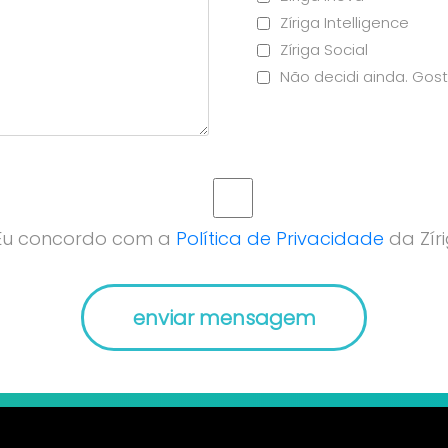
Zíriga Intelligence
Zíriga Social
Não decidi ainda. Gost
Eu concordo com a
Política de Privacidade
da Zíri