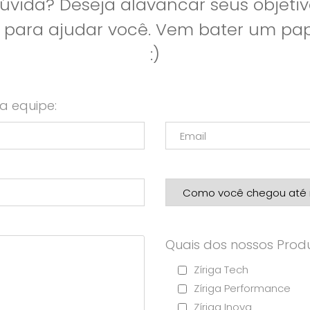
vida? Deseja alavancar seus objetiv
l para ajudar você. Vem bater um p
:)
a equipe:
Quais dos nossos Produ
Zíriga Tech
Zíriga Performance
Zíriga Inova