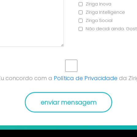
Zíriga Inova
Zíriga Intelligence
Zíriga Social
Não decidi ainda. Gost
Eu concordo com a
Política de Privacidade
da Zíri