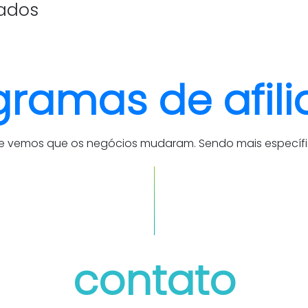
iados
quem somos
cases
gramas de afil
je vemos que os negócios mudaram. Sendo mais específic
contato