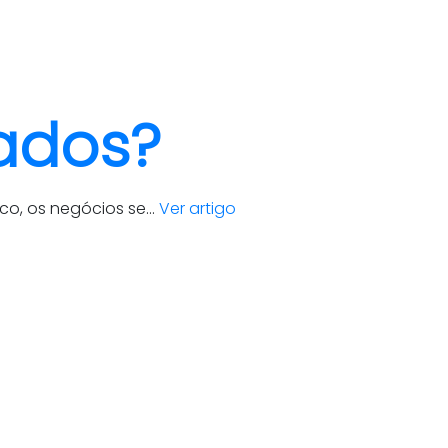
clientes
blog
contato
iados?
o, os negócios se...
Ver artigo