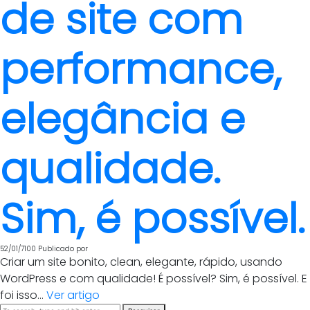
de site com
performance,
elegância e
qualidade.
Sim, é possível.
52/01/7100
Publicado por
Criar um site bonito, clean, elegante, rápido, usando
WordPress e com qualidade! É possível? Sim, é possível. E
foi isso...
Ver artigo