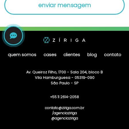
quem somos
cases
clientes
blog
contato
Av. Queiroz Filho, 1700 - Sala 204, bloco B
Vila Hamburguesa - 05319-090
São Paulo - SP
+55 11 2614-2058
contato@ziriga.com.br
/agenciaziriga
@agenciaziriga