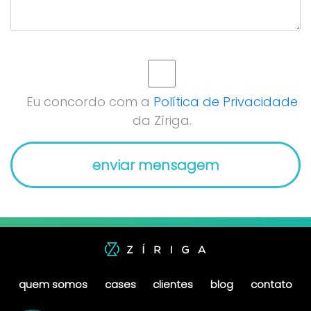
Eu concordo com a
Política de Privacidade
da Zíriga.
quem somos
cases
clientes
blog
contato