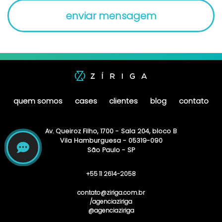
quem somos
cases
clientes
blog
contato
Av. Queiroz Filho, 1700 - Sala 204, bloco B
Vila Hamburguesa - 05319-090
São Paulo - SP
+55 11 2614-2058
contato@ziriga.com.br
/agenciaziriga
@agenciaziriga