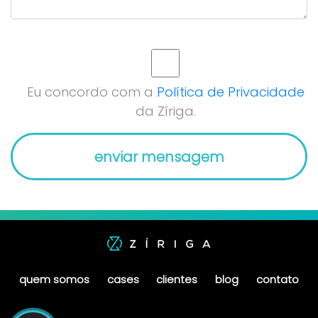
Eu concordo com a
Política de Privacidade
da Zíriga.
quem somos
cases
clientes
blog
contato