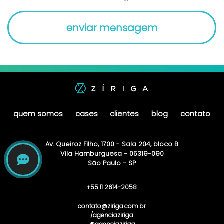
quem somos
cases
clientes
blog
contato
Av. Queiroz Filho, 1700 - Sala 204, bloco B
Vila Hamburguesa - 05319-090
São Paulo - SP
+55 11 2614-2058
contato@ziriga.com.br
/agenciaziriga