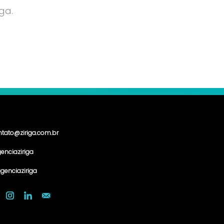
ga.
ntato@ziriga.com.br
enciaziriga
genciaziriga