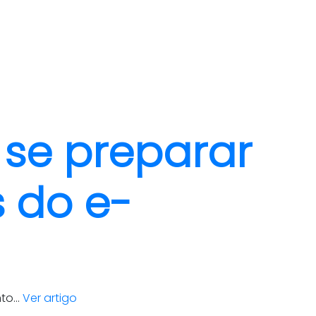
clientes
blog
contato
 se preparar
 do e-
o...
Ver artigo