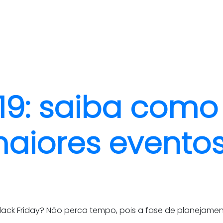
quem somos
cases
019: saiba como
aiores eventos
ck Friday? Não perca tempo, pois a fase de planejament