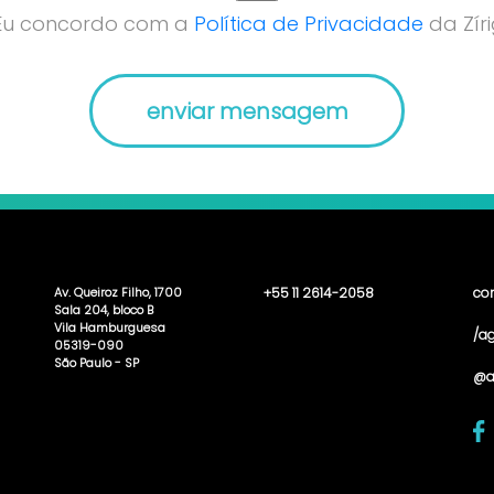
Eu concordo com a
Política de Privacidade
da Zíri
Av. Queiroz Filho, 1700
+55 11 2614-2058
co
Sala 204, bloco B
Vila Hamburguesa
/ag
05319-090
São Paulo - SP
@a