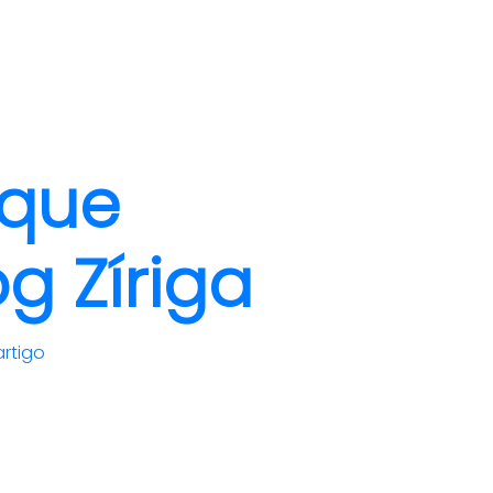
clientes
blog
contato
 que
g Zíriga
artigo