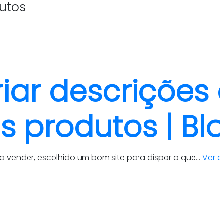
utos
quem somos
cases
riar descrições
 produtos | Blo
 vender, escolhido um bom site para dispor o que...
Ver 