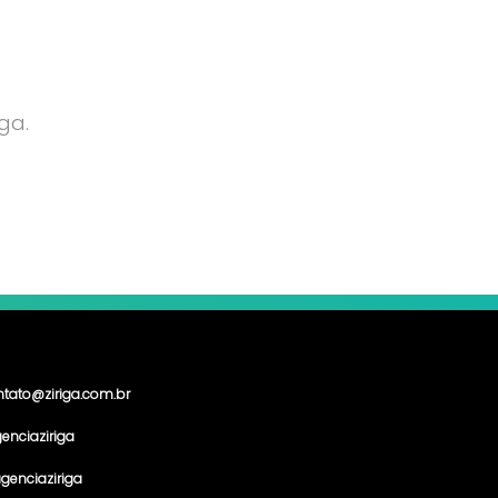
ga.
ntato@ziriga.com.br
enciaziriga
genciaziriga