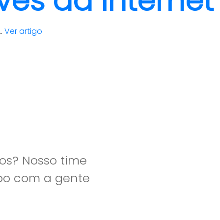
vés da internet
..
Ver artigo
os? Nosso time
apo com a gente