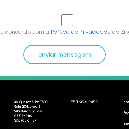
Eu concordo com a
Política de Privacidade
da Zíri
Av. Queiroz Filho, 1700
+55 11 2614-2058
co
Sala 204, bloco B
Vila Hamburguesa
/ag
05319-090
São Paulo - SP
@a