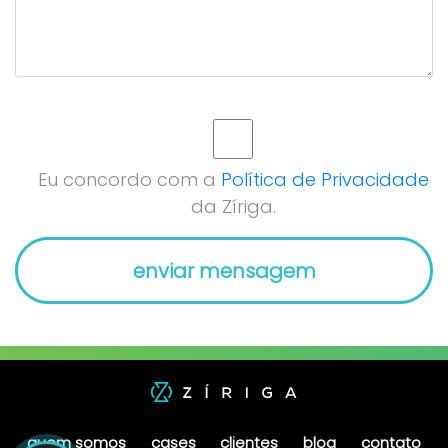
Eu concordo com a
Política de Privacidade
da Zíriga.
quem somos
cases
clientes
blog
contato