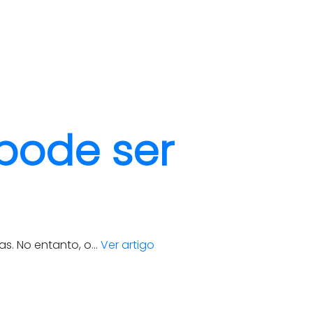
clientes
blog
contato
pode ser
. No entanto, o...
Ver artigo