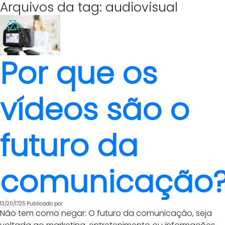
Arquivos da tag: audiovisual
Por que os
vídeos são o
futuro da
comunicação
13/20/1725
Publicado por
Não tem como negar: O futuro da comunicação, seja