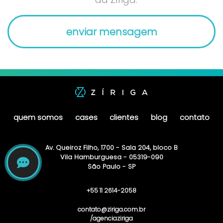
quem somos
cases
clientes
blog
contato
Av. Queiroz Filho, 1700 - Sala 204, bloco B
Vila Hamburguesa - 05319-090
São Paulo - SP
+55 11 2614-2058
contato@ziriga.com.br
/agenciaziriga