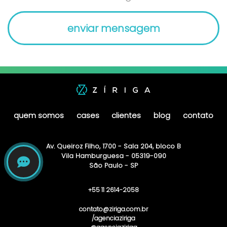
quem somos
cases
clientes
blog
contato
Av. Queiroz Filho, 1700 - Sala 204, bloco B
Vila Hamburguesa - 05319-090
São Paulo - SP
+55 11 2614-2058
contato@ziriga.com.br
/agenciaziriga