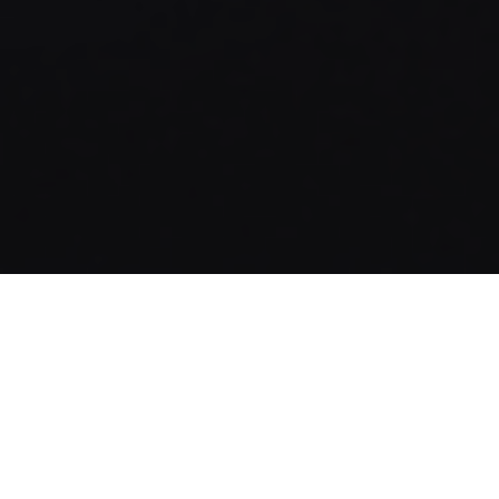
Para os empreendedores que escolheram o e-
commerce como alternativa, preocupar-se
com o desenvolvimento de um site mobile ou
responsivo é fundamental. Saiba qual o melhor
modelo a ser utilizado e a diferença entre eles
no material que separamos a seguir: