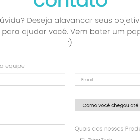
contato
vida? Deseja alavancar seus objetiv
l para ajudar você. Vem bater um p
:)
a equipe:
Quais dos nossos Produ
Zíriga Tech