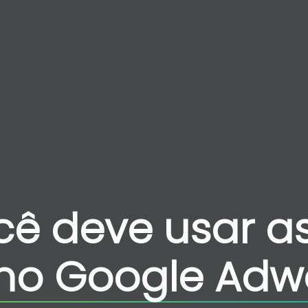
cê deve usar a
 no Google Adw