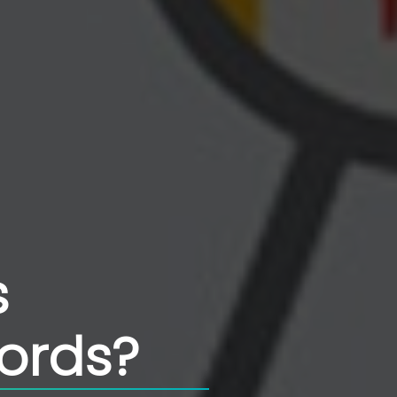
s
ords?