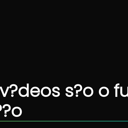
 v?deos s?o o f
??o