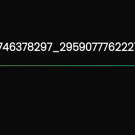
2746378297_29590777622