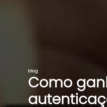
blog
Como ganh
autentica