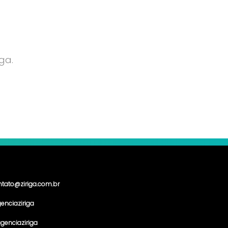
ga.
ntato@ziriga.com.br
enciaziriga
genciaziriga