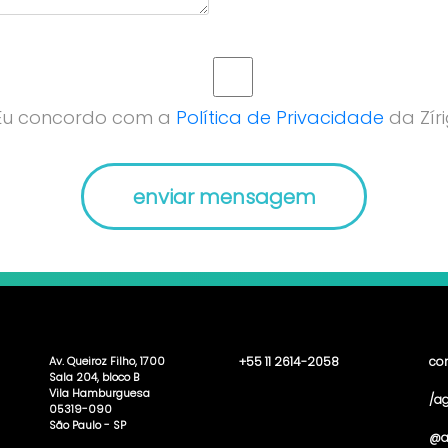
Eu concordo com a
Política de Privacidade
da Zíri
Av. Queiroz Filho, 1700
+55 11 2614-2058
co
Sala 204, bloco B
Vila Hamburguesa
/ag
05319-090
São Paulo - SP
@a