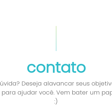
quem somos
cases
contato
vida? Deseja alavancar seus objetiv
l para ajudar você. Vem bater um p
:)