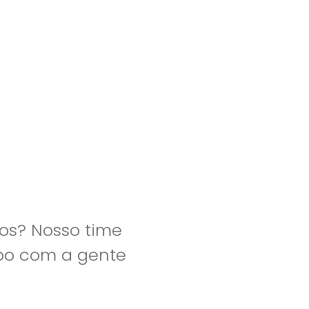
clientes
blog
contato
os? Nosso time
apo com a gente