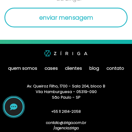
quem somos
cases
clientes
blog
contato
Av. Queiroz Filho, 1700 - Sala 204, bloco B
Vila Hamburguesa - 05319-090
São Paulo - SP
+55 11 2614-2058
contato@ziriga.com.br
/agenciaziriga