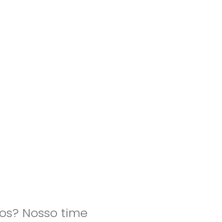
clientes
blog
contato
os? Nosso time