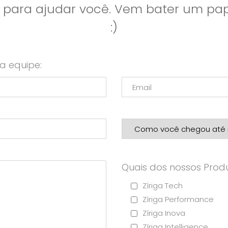
l para ajudar você. Vem bater um p
:)
a equipe:
Quais dos nossos Produ
Zíriga Tech
Zíriga Performance
Zíriga Inova
Zíriga Intelligence