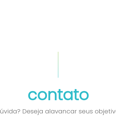
quem somos
cases
contato
vida? Deseja alavancar seus objetiv