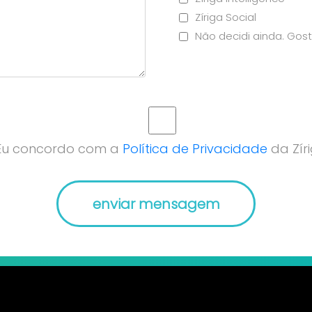
Zíriga Social
Não decidi ainda. Gost
Eu concordo com a
Política de Privacidade
da Zíri