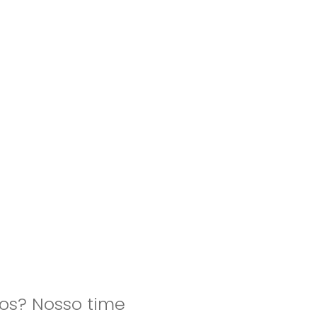
clientes
blog
contato
os? Nosso time