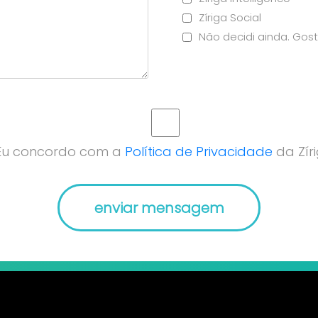
Zíriga Social
Não decidi ainda. Gost
Eu concordo com a
Política de Privacidade
da Zíri