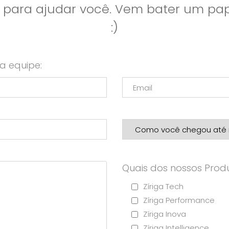
l para ajudar você. Vem bater um p
:)
a equipe:
Quais dos nossos Produ
Zíriga Tech
Zíriga Performance
Zíriga Inova
Zíriga Intelligence