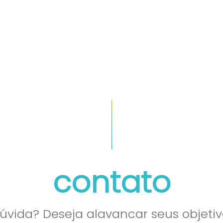
quem somos
cases
contato
vida? Deseja alavancar seus objetiv