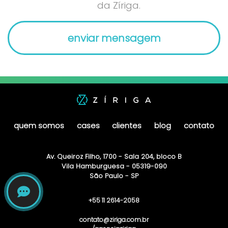
da Zíriga.
quem somos
cases
clientes
blog
contato
Av. Queiroz Filho, 1700 - Sala 204, bloco B
Vila Hamburguesa - 05319-090
São Paulo - SP
+55 11 2614-2058
contato@ziriga.com.br