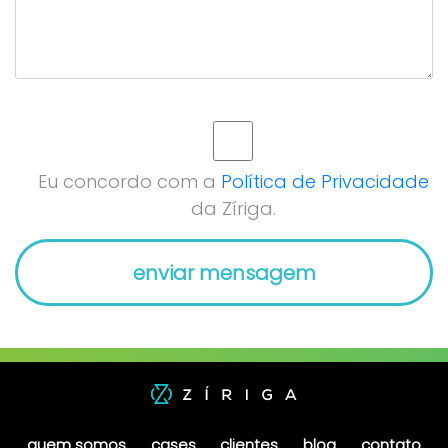
Eu concordo com a
Política de Privacidade
da Zíriga.
quem somos
cases
clientes
blog
contato