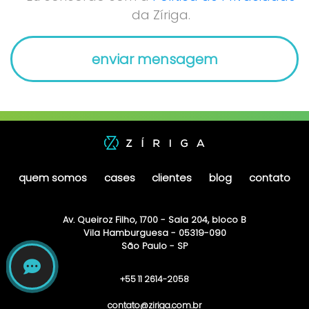
da Zíriga.
quem somos
cases
clientes
blog
contato
Av. Queiroz Filho, 1700 - Sala 204, bloco B
Vila Hamburguesa - 05319-090
São Paulo - SP
+55 11 2614-2058
contato@ziriga.com.br