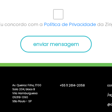
Eu concordo com a
Política de Privacidade
da Zíri
Av. Queiroz Filho, 1700
+55 11 2614-2058
co
Sala 204, bloco B
Vila Hamburguesa
/ag
05319-090
São Paulo - SP
@a