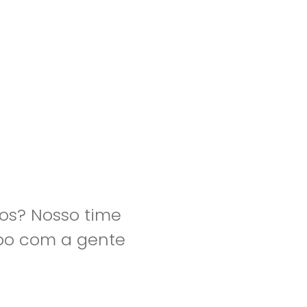
clientes
blog
contato
os? Nosso time
apo com a gente