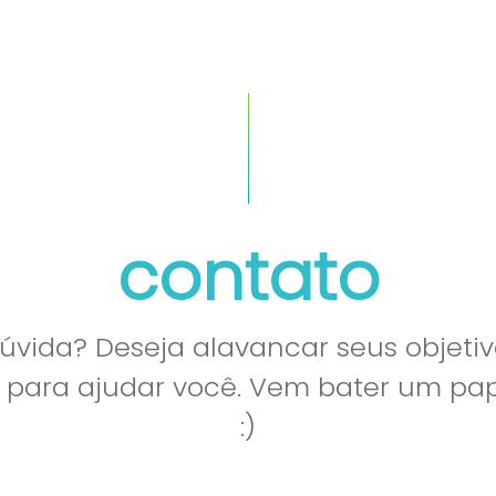
quem somos
cases
contato
vida? Deseja alavancar seus objetiv
l para ajudar você. Vem bater um p
:)