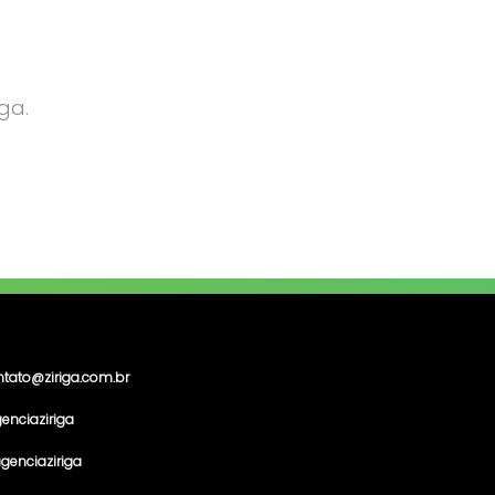
ga.
ntato@ziriga.com.br
enciaziriga
genciaziriga