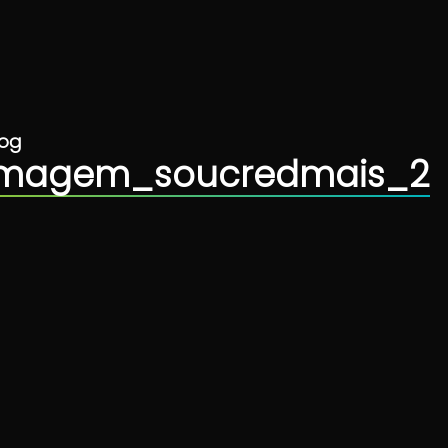
log
imagem_soucredmais_2