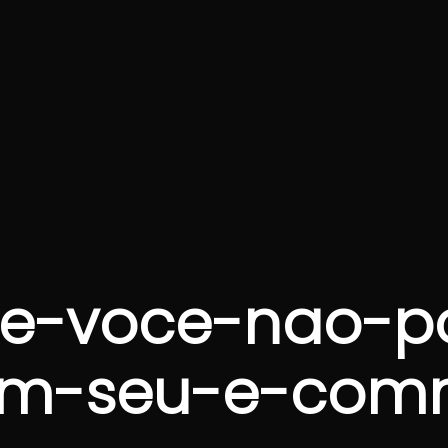
ue-voce-nao-p
em-seu-e-com