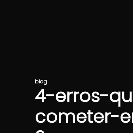
blog
4-erros-q
cometer-