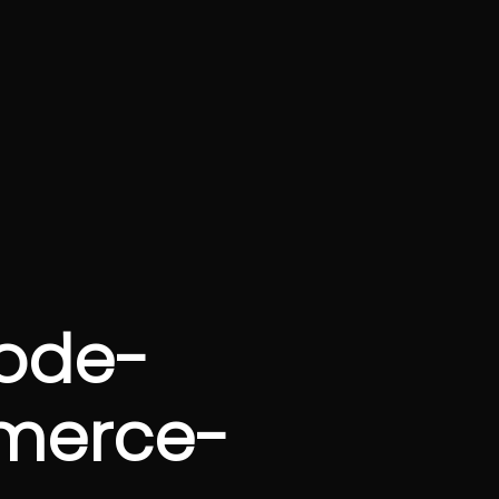
ode-
merce-